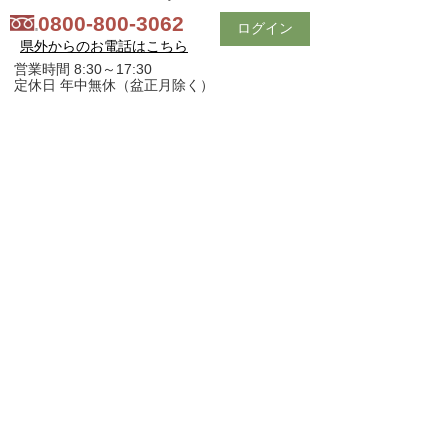
0800-800-3062
ログイン
県外からのお電話はこちら
営業時間 8:30～17:30
定休日 年中無休（盆正月除く）
会社紹介
｜
買いたい方へ
｜
売りたい方へ
｜
中古ｘリフォーム
｜
スタッフ紹介
｜
お問い合わせ
｜
プライバシーポリシー
スマホ版
PC版