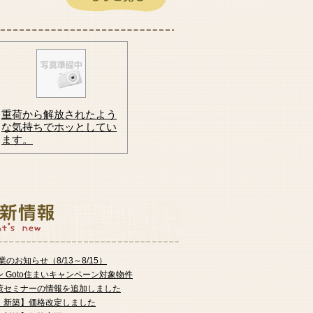
1,290
万円
2026年03月18日
新潟市北区つくし野2丁目
930
万円
重荷から解放されたよう
な気持ちでホッとしてい
ます。
2026年07月21日
新潟市東区太平2丁目
1,260
業のお知らせ（8/13～8/15）
万円
 Goto住まいキャンペーン対象物件
策セミナーの情報を追加しました
｜新築】価格改定しました