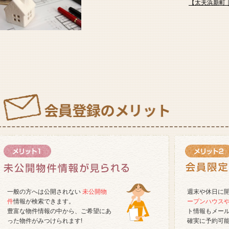
【太夫浜新町
2026年03月17日
新発田市新富町2丁目
750
万円
一般の方へは公開されない
未公開物
週末や休日に
件
情報が検索できます。
ープンハウス
豊富な物件情報の中から、ご希望にあ
ト情報もメー
った物件がみつけられます!
確実に予約可