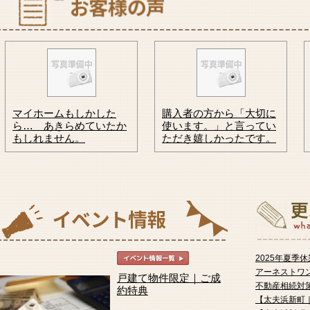
750
980
950
万円
万円
万円
2026年07月12日
2026年07月21日
2026年07月21日
新発田市緑町1丁目
新発田市緑町1丁目
新発田市大手町4丁目
844
675
480
万円
万円
万円
マイホームもしかした
購入者の方から「大切に
ら… あきらめていたか
使います。」と言ってい
もしれません。
ただき嬉しかったです。
2026年07月21日
2026年07月21日
2026年03月17日
新潟市北区朝日町1丁目
新潟市北区木崎
新発田市住吉町5丁目
1,080
900
980
2025年夏季休
万円
万円
万円
アーネストワン
戸建て物件限定｜ご成
不動産相続対
約特典
【太夫浜新町