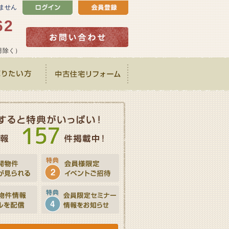
ません
62
正月除く）