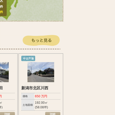
区
田
新潟市北区川西
円
650 万円
価格
8㎡
192.00㎡
土地面積
坪)
(58.08坪)