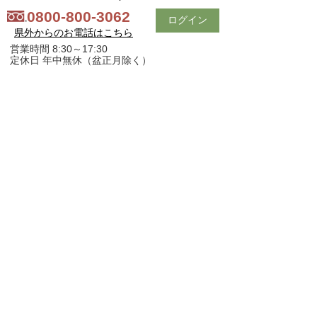
0800-800-3062
ログイン
県外からのお電話はこちら
営業時間 8:30～17:30
定休日 年中無休（盆正月除く）
会社紹介
｜
買いたい方へ
｜
売りたい方へ
｜
中古ｘリフォーム
｜
スタッフ紹介
｜
お問い合わせ
｜
プライバシーポリシー
スマホ版
PC版