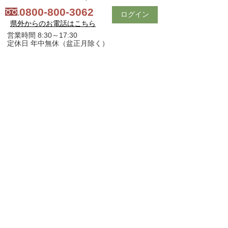
0800-800-3062
ログイン
県外からのお電話はこちら
営業時間 8:30～17:30
定休日 年中無休（盆正月除く）
会社紹介
｜
買いたい方へ
｜
売りたい方へ
｜
中古ｘリフォーム
｜
スタッフ紹介
｜
お問い合わせ
｜
プライバシーポリシー
スマホ版
PC版