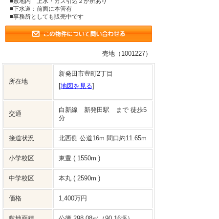
■敷地内 上水・ガス引込２か所あり
■下水道：前面に本管有
■事務所としても販売中です
売地（1001227）
新発田市豊町2丁目
所在地
[
地図を見る
]
白新線 新発田駅 まで 徒歩5
交通
分
接道状況
北西側 公道16m 間口約11.65m
小学校区
東豊 ( 1550m )
中学校区
本丸 ( 2590m )
価格
1,400万円
敷地面積
公簿 298.08㎡（90.16坪）