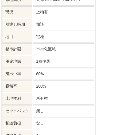
現況
上物有
引渡し時期
相談
地目
宅地
都市計画
市街化区域
用途地域
1種住居
建ぺい率
60%
容積率
200%
土地権利
所有権
セットバック
無し
私道負担
なし