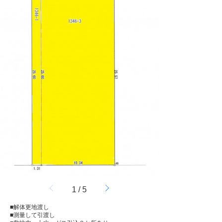
1
/
5
■解体更地渡し
■測量して引渡し