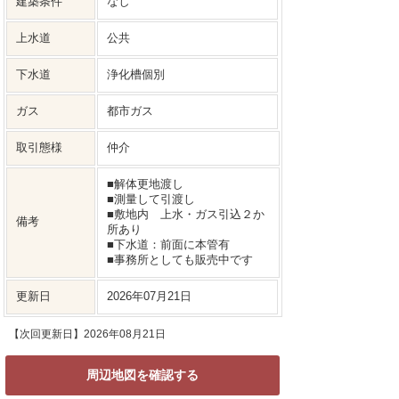
建築条件
なし
上水道
公共
下水道
浄化槽個別
ガス
都市ガス
取引態様
仲介
■解体更地渡し
■測量して引渡し
■敷地内 上水・ガス引込２か
備考
所あり
■下水道：前面に本管有
■事務所としても販売中です
更新日
2026年07月21日
【次回更新日】2026年08月21日
周辺地図を確認する