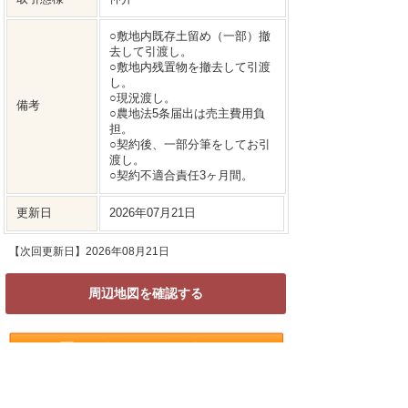
○敷地内既存土留め（一部）撤
去して引渡し。
○敷地内残置物を撤去して引渡
し。
○現況渡し。
備考
○農地法5条届出は売主費用負
担。
○契約後、一部分筆をしてお引
渡し。
○契約不適合責任3ヶ月間。
更新日
2026年07月21日
【次回更新日】2026年08月21日
周辺地図を確認する
特記事項
※売主様の個人情報保護のため周辺地図を掲載し