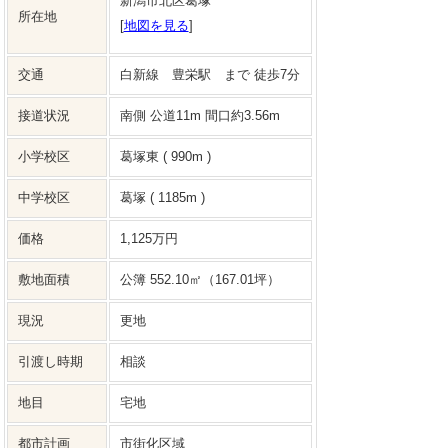
新潟市北区葛塚
所在地
[
地図を見る
]
交通
白新線 豊栄駅 まで 徒歩7分
接道状況
南側 公道11m 間口約3.56m
小学校区
葛塚東 ( 990m )
中学校区
葛塚 ( 1185m )
価格
1,125万円
敷地面積
公簿 552.10㎡（167.01坪）
現況
更地
引渡し時期
相談
地目
宅地
都市計画
市街化区域