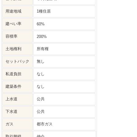
用途地域
1種住居
建ぺい率
60%
容積率
200%
土地権利
所有権
セットバック
無し
私道負担
なし
建築条件
なし
上水道
公共
下水道
公共
ガス
都市ガス
取引態様
仲介