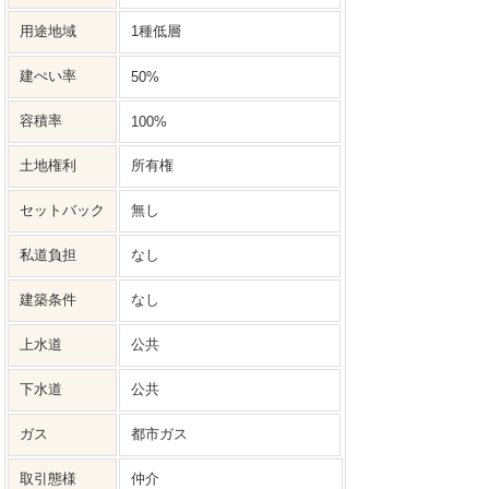
用途地域
1種低層
建ぺい率
50%
容積率
100%
土地権利
所有権
セットバック
無し
私道負担
なし
建築条件
なし
上水道
公共
下水道
公共
ガス
都市ガス
取引態様
仲介