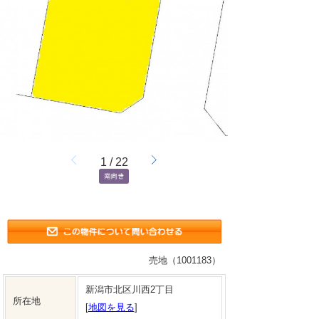
1
/
22
売地（1001183）
新潟市北区川西2丁目
所在地
[
地図を見る
]