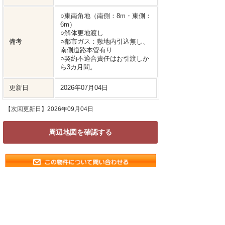
○東南角地（南側：8m・東側：
6m）
○解体更地渡し
備考
○都市ガス：敷地内引込無し、
南側道路本管有り
○契約不適合責任はお引渡しか
ら3カ月間。
更新日
2026年07月04日
【次回更新日】2026年09月04日
周辺地図を確認する
特記事項
※売主様の個人情報保護のため周辺地図を掲載し
ていない物件がございます。詳しい場所を確認さ
れたい場合はお手数ですがお問合せ下さい。
※不動産物件情報は最新のデータの掲載を心がけ