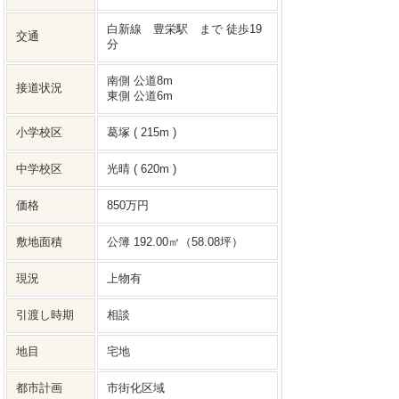
白新線 豊栄駅 まで 徒歩19
交通
分
南側 公道8m
接道状況
東側 公道6m
小学校区
葛塚 ( 215m )
中学校区
光晴 ( 620m )
価格
850万円
敷地面積
公簿 192.00㎡（58.08坪）
現況
上物有
引渡し時期
相談
地目
宅地
都市計画
市街化区域